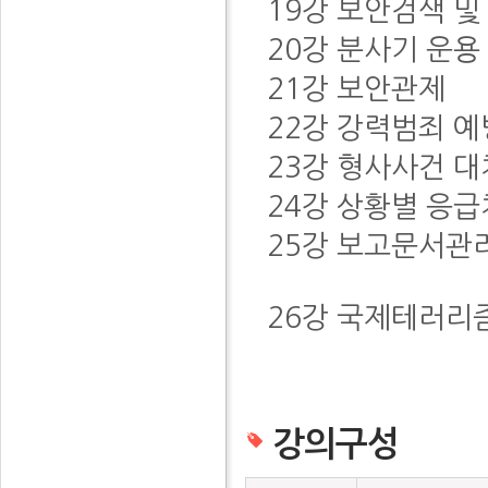
19강 보안검색 및
20강 분사기 운용
21강 보안관제
22강 강력범죄 예
23강 형사사건 대
24강 상황별 응
25강 보고문서관
26강 국제테러리
강의구성