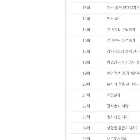
13회
재난 및 안전관리기본
14회
피난설비
15회
경비계획 수립하기
16회
경비진단 분석하기
17회
감시시스템 설치 관
18회
침입감지기 시스템 설
19회
보안검색 및 장비운용
20회
분사기 운용 관리하기
21회
보안관제
22회
강력범죄 예방
23회
형사사건 대처
24회
상황별 응급처치하기
25회
보고문서관리