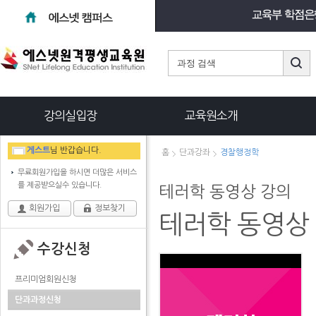
강의실입장
교육원소개
게스트
님 반갑습니다.
홈
단과강좌
경찰행정학
무료회원가입을 하시면 더많은 서비스
를 제공받으실수 있습니다.
테러학 동영상 강의
회원가입
정보찾기
테러학 동영상
수강신청
프리미엄회원신청
단과과정신청