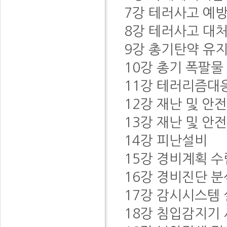
7강 테러사고 예
8강 테러사고 대
9강 총기탄약 유
10강 총기 폭팔물
11강 테러리즘대
12강 재난 및 안
13강 재난 및 안
14강 피난설비
15강 경비계획 
16강 경비진단 
17강 감시시스템
18강 침입감지기