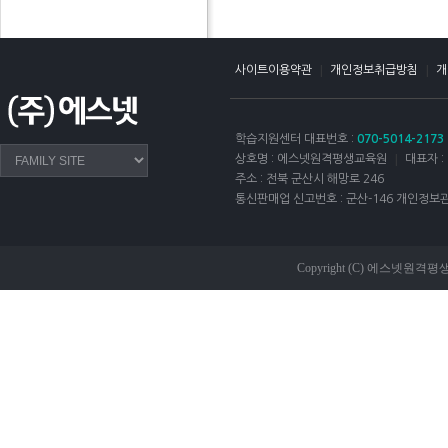
|
|
사이트이용약관
개인정보취급방침
개
학습지원센터 대표번호 :
070-5014-2173
|
상호명 : 에스넷원격평생교육원
대표자 :
주소 : 전북 군산시 해망로 246
통신판매업 신고번호 : 군산-146
개인정보관
Copyright (C) 에스넷원격평생교육