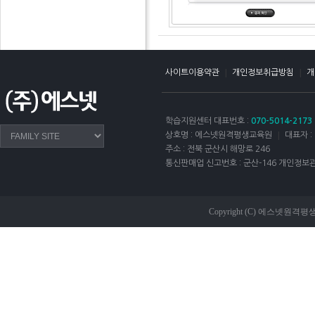
|
|
사이트이용약관
개인정보취급방침
개
학습지원센터 대표번호 :
070-5014-2173
|
상호명 : 에스넷원격평생교육원
대표자 :
주소 : 전북 군산시 해망로 246
통신판매업 신고번호 : 군산-146
개인정보관
Copyright (C) 에스넷원격평생교육