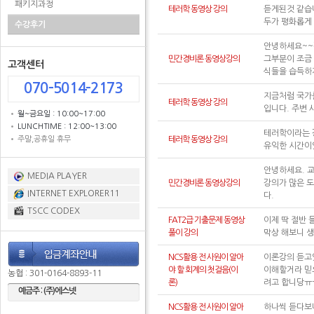
패키지과정
테러학 동영상 강의
듣게된것 같습
두가 평화롭게
수강후기
안녕하세요~~
민간경비론 동영상강의
그부분이 조금
고객센터
식들을 습득하
070-5014-2173
지금처럼 국가
테러학 동영상 강의
입니다. 주변
월~금요일 : 10:00~17:00
LUNCHTIME : 12:00~13:00
테러학이라는 
주말,공휴일 휴무
테러학 동영상 강의
유익한 시간이
안녕하세요. 
MEDIA PLAYER
민간경비론 동영상강의
강의가 많은 도
INTERNET EXPLORER11
다.
TSCC CODEX
FAT2급 기출문제 동영상
이제 딱 절반
풀이 강의
막상 해보니 
NCS활용 전 사원이 알아
이론강의 듣고
야 할 회계의 첫걸음(이
이해할거라 믿
농협 : 301-0164-8893-11
론)
려고 합니당ㅠ
예금주 : (주)에스넷
NCS활용 전 사원이 알아
하나씩 듣다보