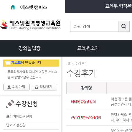
강의실입장
교육원소개
게스트
님 반갑습니다.
홈
수강후기
수강후기
무료회원가입을 하시면 더많은 서비스
를 제공받으실수 있습니다.
회원가입
정보찾기
강의명
처음 강의를 
테러학 동영상 강의
수강신청
공부하면서 다
안녕하세요. 
프리미엄회원신청
민간경비론 동영상강의
다. 수고하세
단과과정신청
우리와는 멀게